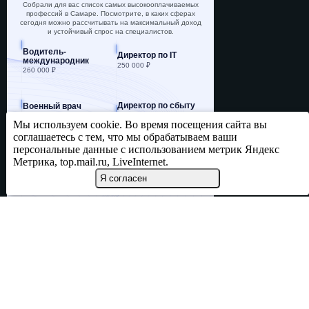
Собрали для вас список самых высокооплачиваемых
профессий в Самаре. Посмотрите, в каких сферах
сегодня можно рассчитывать на максимальный доход
и устойчивый спрос на специалистов.
Водитель-
Директор по IT
международник
250 000 ₽
260 000 ₽
Директор по сбыту
Военный врач
210 000 ₽
200 000 ₽
Мы используем cookie. Во время посещения сайта вы
соглашаетесь с тем, что мы обрабатываем ваши
персональные данные с использованием метрик Яндекс
Разработчик
Стоматолог-
Android
универсал
Метрика, top.mail.ru, LiveInternet.
200 000 ₽
180 000 ₽
Я согласен
Директор
Водитель
по закупкам
Автоваза
170 000 ₽
160 000 ₽
Директор представительства
160 000 ₽