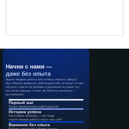
Начни с нами —
даже без опыта
Ищете первую работу или хочешь сменить сферу?
Мы собрали вакансии, работодателей, которые готовы
обучать, советы по резюме и реальные истории тех,
кто начал карьеру с нуля. Не бойтесь начинать —
мы поможем.
Первый шаг
Только проверенные работодатели
Истории успеха
Настоящие примеры — как люди
нашли первую работу через наш сайт
Вакансии без опыта
Работа, где готовы обучить и дать