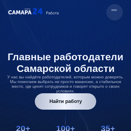
__
__
__
Главные работодатели
Самарской области
У нас вы найдёте работодателей, которым можно доверять.
Мы помогаем выбрать не просто вакансию, а стабильное
место, где ценят сотрудников и говорят открыто о своих
условиях.
Найти работу
20+
100+
35+
Проверенных
Актуальных вакансий
Профессий —
работодателей
в Самарской области
от производства до продаж