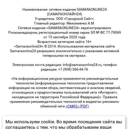
Наименование: сетевое издание SAMARAONLINE24
(САМАРАОНЛАЙН24)
Учредитель: ООО «Городской Сайт».
Главный редактор: Максименко А.М.
Сетевое издание «SAMARAONLINE24» зарегистрировано
Роскомнадзором, регистрационный номер серии ЭЛ № ФС 77-79069
от 15 сентября 2020 года
Возрастная категория сайта 16+
«Samaraonline24» © 2014. Использование материалов сайта
Samaraonline24 разрешено исключительно с указанием активной
гиперссылки на материал.
Электронная почта редакции: info@samaraonline24.ru, телефон
редакции: +7 (908) 366-44-76
«На информационном ресурсе применяются рекомендательные
технологии (информационные технологии предоставления
информации на основе сбора, систематизации и анализа сведений,
относящихся к предпочтениям пользователей сети «Интернет»,
находящихся на территории Российской Федерации)». Правила
применения рекомендательных технологий в виджетах рекламно-
обменной сети
«СМИ2» (PDF)
Мы используем cookie. Во время посещения сайта вы
© 2026 «samaraOnline24» | Все права защищены
соглашаетесь с тем, что мы обрабатываем ваши