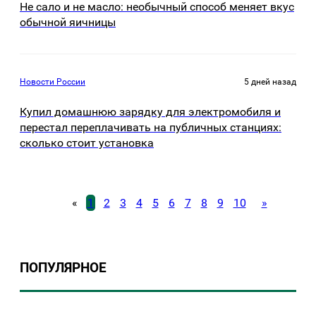
Не сало и не масло: необычный способ меняет вкус
обычной яичницы
Новости России
5 дней назад
Купил домашнюю зарядку для электромобиля и
перестал переплачивать на публичных станциях:
сколько стоит установка
«
1
2
3
4
5
6
7
8
9
10
»
ПОПУЛЯРНОЕ