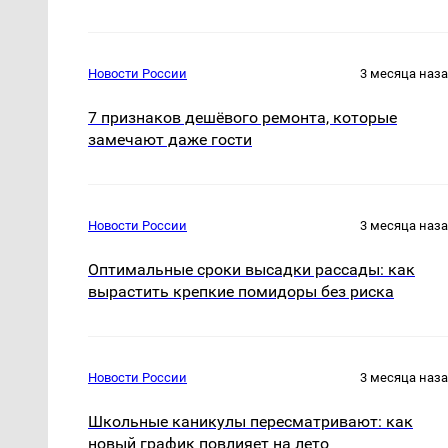
Новости России
3 месяца наз
7 признаков дешёвого ремонта, которые
замечают даже гости
Новости России
3 месяца наз
Оптимальные сроки высадки рассады: как
вырастить крепкие помидоры без риска
Новости России
3 месяца наз
Школьные каникулы пересматривают: как
новый график повлияет на лето