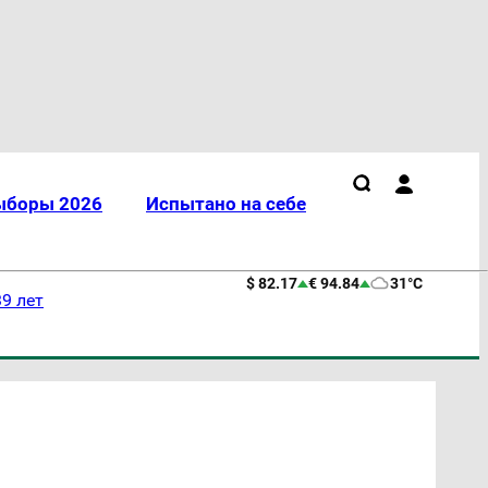
ыборы 2026
Испытано на себе
$ 82.17
€ 94.84
31°C
9 лет