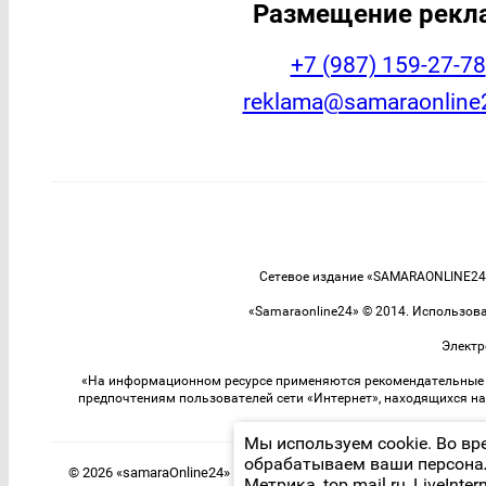
Размещение рек
+7 (987) 159-27-78
reklama@samaraonline
Сетевое издание «SAMARAONLINE24»
«Samaraonline24» © 2014. Использов
Электр
«На информационном ресурсе применяются рекомендательные т
предпочтениям пользователей сети «Интернет», находящихся н
Мы используем cookie. Во вр
обрабатываем ваши персона
© 2026 «samaraOnline24» | Все права защищены
Метрика, top.mail.ru, LiveIntern