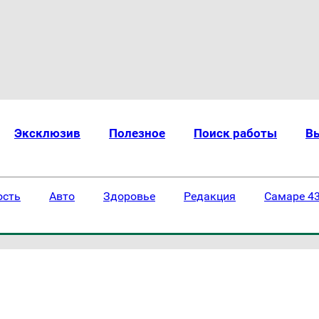
Эксклюзив
Полезное
Поиск работы
В
ость
Авто
Здоровье
Редакция
Самаре 43