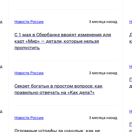
ад
Новости России
3 месяца назад
Н
С 1 мая в Сбербанке вводят изменения для
Д
карт «Мир» — детали, которые нельзя
к
пропустить
ад
Н
Новости России
3 месяца назад
П
Секрет богатых в простом вопросе: как
д
правильно отвечать на «Как дела?»
ад
Н
Новости России
3 месяца назад
П
Огромные штрафы за шашлык: как не
с