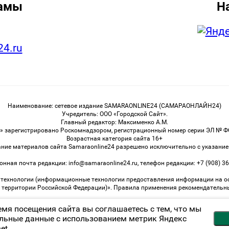
ламы
Н
24.ru
Наименование: сетевое издание SAMARAONLINE24 (САМАРАОНЛАЙН24)
Учредитель: ООО «Городской Сайт».
Главный редактор: Максименко А.М.
 зарегистрировано Роскомнадзором, регистрационный номер серии ЭЛ № ФС 
Возрастная категория сайта 16+
ание материалов сайта Samaraonline24 разрешено исключительно с указание
онная почта редакции: info@samaraonline24.ru, телефон редакции: +7 (908) 36
ехнологии (информационные технологии предоставления информации на осно
а территории Российской Федерации)». Правила применения рекомендательн
емя посещения сайта вы соглашаетесь с тем, что мы
льные данные с использованием метрик Яндекс
Возрастная категория сайта 16+
et.