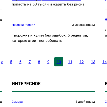
попасть на 50 тысяч и жарить без риска
ад
Н
Новости России
3 месяца назад
Д
Творожный кулич без ошибок: 5 рецептов,
и
которые стоит попробовать
«
5
6
7
8
9
10
11
12
13
14
ИНТЕРЕСНОЕ
ад
Самара
8 дней назад
С