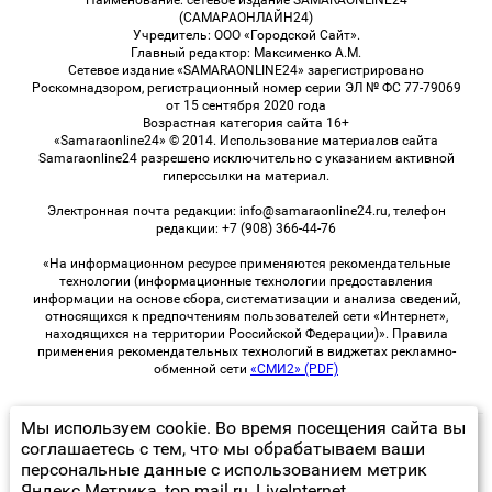
Наименование: сетевое издание SAMARAONLINE24
(САМАРАОНЛАЙН24)
Учредитель: ООО «Городской Сайт».
Главный редактор: Максименко А.М.
Сетевое издание «SAMARAONLINE24» зарегистрировано
Роскомнадзором, регистрационный номер серии ЭЛ № ФС 77-79069
от 15 сентября 2020 года
Возрастная категория сайта 16+
«Samaraonline24» © 2014. Использование материалов сайта
Samaraonline24 разрешено исключительно с указанием активной
гиперссылки на материал.
Электронная почта редакции: info@samaraonline24.ru, телефон
редакции: +7 (908) 366-44-76
«На информационном ресурсе применяются рекомендательные
технологии (информационные технологии предоставления
информации на основе сбора, систематизации и анализа сведений,
относящихся к предпочтениям пользователей сети «Интернет»,
находящихся на территории Российской Федерации)». Правила
применения рекомендательных технологий в виджетах рекламно-
обменной сети
«СМИ2» (PDF)
Мы используем cookie. Во время посещения сайта вы
© 2026 «samaraOnline24» | Все права защищены
соглашаетесь с тем, что мы обрабатываем ваши
персональные данные с использованием метрик
Возрастная категория сайта 16+
Яндекс Метрика, top.mail.ru, LiveInternet.