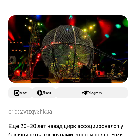
Max
Дзен
Telegram
erid: 2Vtzqv3hkQa
Еще 20–30 лет назад цирк ассоциировался у
большинства с клоунами, дрессированными