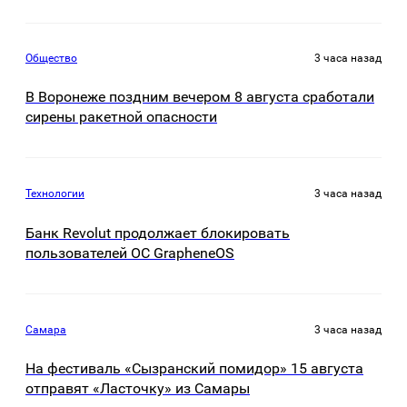
Общество
3 часа назад
В Воронеже поздним вечером 8 августа сработали
сирены ракетной опасности
Технологии
3 часа назад
Банк Revolut продолжает блокировать
пользователей ОС GrapheneOS
Самара
3 часа назад
На фестиваль «Сызранский помидор» 15 августа
отправят «Ласточку» из Самары