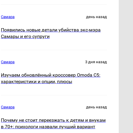
Самара
день назад
Появились новые детали убийства экс-мэра
Самары и его супруги
Самара
3 дня назад
Изучаем обновлённый кроссовер Omoda C5:
характеристики и опции, плюсы
Самара
день назад
Почему не стоит переезжать к детям и внукам
в 70+: психологи назвали лучший вариант