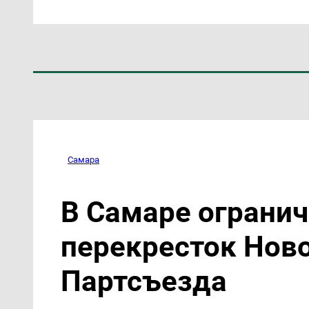
Самара
В Самаре ограни
перекресток Ново
Партсъезда