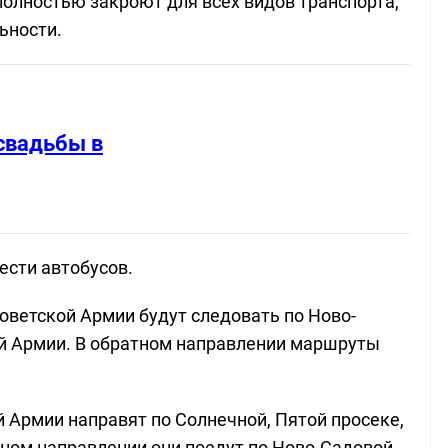
полностью закроют для всех видов транспорта,
ьности.
свадьбы в
ести автобусов.
оветской Армии будут следовать по Ново-
ой Армии. В обратном направлении маршруты
 Армии направят по Солнечной, Пятой просеке,
тном направлении они поедут по Ново-Садовой,