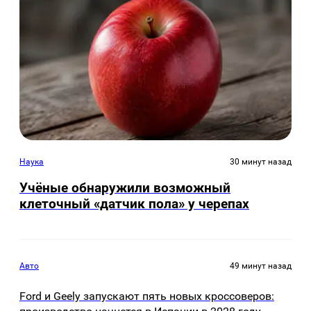
Наука
30 минут назад
Учёные обнаружили возможный
клеточный «датчик пола» у черепах
Авто
49 минут назад
Ford и Geely запускают пять новых кроссоверов: