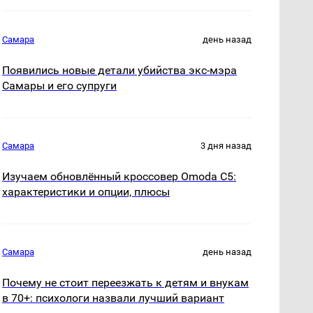
Самара
день назад
Появились новые детали убийства экс-мэра
Самары и его супруги
Самара
3 дня назад
Изучаем обновлённый кроссовер Omoda C5:
характеристики и опции, плюсы
Самара
день назад
Почему не стоит переезжать к детям и внукам
в 70+: психологи назвали лучший вариант