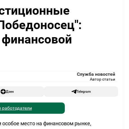
естиционные
Победоносец":
и финансовой
Служба новостей
Автор статьи
Дзен
Telegram
 работодатели
 особое место на финансовом рынке,