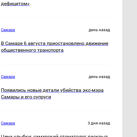
дефицитом»
Самара
день назад
В Самаре 6 августа приостановлено движение
общественного транспорта
Самара
день назад
Появились новые детали убийства экс-мэра
Самары и его супруги
Самара
3 дня назад
Цена улыбки: самарский стоматолог раскрыл