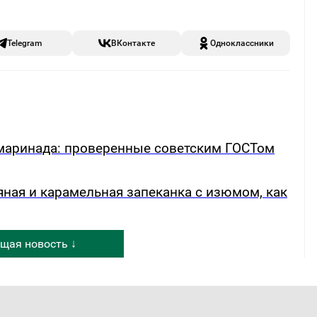
Telegram
ВКонтакте
Одноклассники
р маринада: проверенные советским ГОСТом
яная и карамельная запеканка с изюмом, как
щая новость ↓