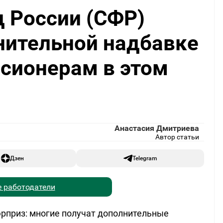
 России (СФР)
нительной надбавке
нсионерам в этом
Анастасия Дмитриева
Автор статьи
Дзен
Telegram
 работодатели
рприз: многие получат дополнительные