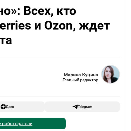
о»: Всех, кто
erries и Ozon, ждет
та
Марина Куцина
Главный редактор
Дзен
Telegram
 работодатели