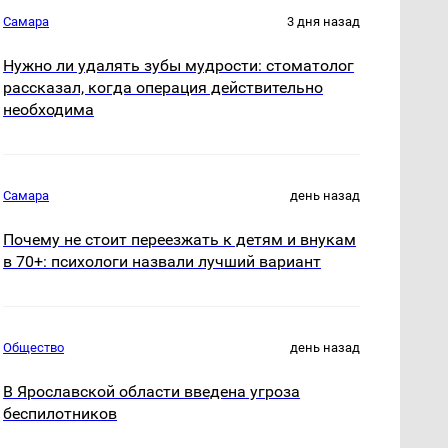
Самара
3 дня назад
Нужно ли удалять зубы мудрости: стоматолог
рассказал, когда операция действительно
необходима
Самара
день назад
Почему не стоит переезжать к детям и внукам
в 70+: психологи назвали лучший вариант
Общество
день назад
В Ярославской области введена угроза
беспилотников