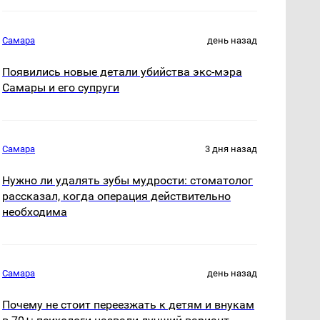
Самара
день назад
Появились новые детали убийства экс-мэра
Самары и его супруги
Самара
3 дня назад
Нужно ли удалять зубы мудрости: стоматолог
рассказал, когда операция действительно
необходима
Самара
день назад
Почему не стоит переезжать к детям и внукам