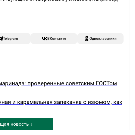
Telegram
ВКонтакте
Одноклассники
р маринада: проверенные советским ГОСТом
яная и карамельная запеканка с изюмом, как
щая новость ↓