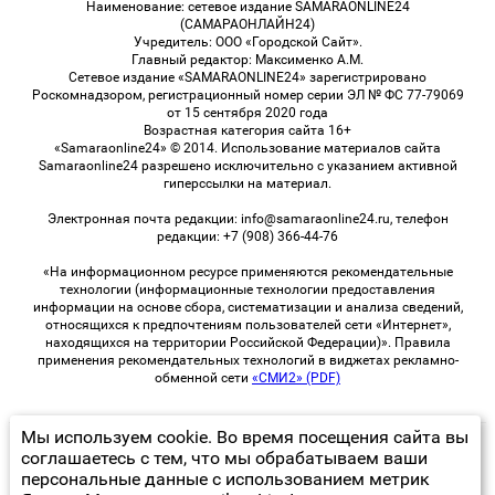
Наименование: сетевое издание SAMARAONLINE24
(САМАРАОНЛАЙН24)
Учредитель: ООО «Городской Сайт».
Главный редактор: Максименко А.М.
Сетевое издание «SAMARAONLINE24» зарегистрировано
Роскомнадзором, регистрационный номер серии ЭЛ № ФС 77-79069
от 15 сентября 2020 года
Возрастная категория сайта 16+
«Samaraonline24» © 2014. Использование материалов сайта
Samaraonline24 разрешено исключительно с указанием активной
гиперссылки на материал.
Электронная почта редакции: info@samaraonline24.ru, телефон
редакции: +7 (908) 366-44-76
«На информационном ресурсе применяются рекомендательные
технологии (информационные технологии предоставления
информации на основе сбора, систематизации и анализа сведений,
относящихся к предпочтениям пользователей сети «Интернет»,
находящихся на территории Российской Федерации)». Правила
применения рекомендательных технологий в виджетах рекламно-
обменной сети
«СМИ2» (PDF)
Мы используем cookie. Во время посещения сайта вы
© 2026 «samaraOnline24» | Все права защищены
соглашаетесь с тем, что мы обрабатываем ваши
персональные данные с использованием метрик
Возрастная категория сайта 16+