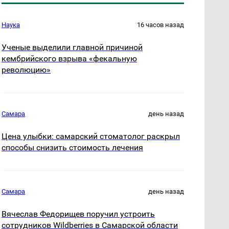
Наука
16 часов назад
Ученые выделили главной причиной
кембрийского взрыва «фекальную
революцию»
Самара
день назад
Цена улыбки: самарский стоматолог раскрыл
способы снизить стоимость лечения
Самара
день назад
Вячеслав Федорищев поручил устроить
сотрудников Wildberries в Самарской области