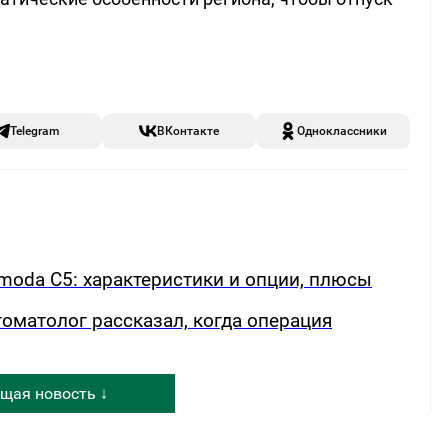
Telegram
ВКонтакте
Одноклассники
oda C5: характеристики и опции, плюсы
томатолог рассказал, когда операция
щая новость ↓