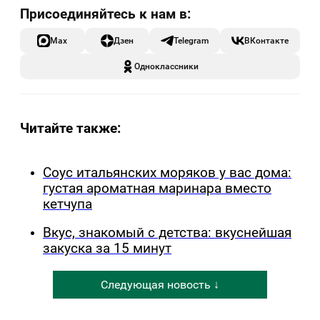
Max
Дзен
Telegram
ВКонтакте
Одноклассники
Читайте также:
Соус итальянских моряков у вас дома:
густая ароматная маринара вместо
кетчупа
Вкус, знакомый с детства: вкуснейшая
закуска за 15 минут
Следующая новость ↓