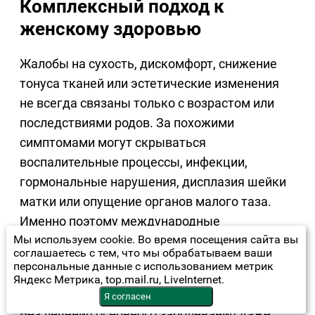
Комплексный подход к
женскому здоровью
Жалобы на сухость, дискомфорт, снижение
тонуса тканей или эстетические изменения
не всегда связаны только с возрастом или
последствиями родов. За похожими
симптомами могут скрываться
воспалительные процессы, инфекции,
гормональные нарушения, дисплазия шейки
матки или опущение органов малого таза.
Именно поэтому международные
Мы используем cookie. Во время посещения сайта вы
клинические рекомендации подчеркивают
соглашаетесь с тем, что мы обрабатываем ваши
важность предварительной диагностики до
персональные данные с использованием метрик
Яндекс Метрика, top.mail.ru, LiveInternet.
начала любых процедур.
Я согласен
Без лечения основного заболевания даже