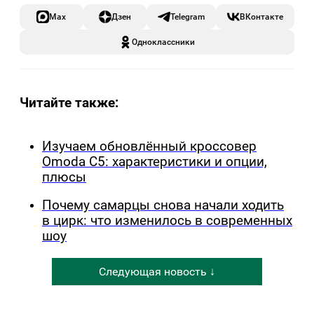
Max
Дзен
Telegram
ВКонтакте
Одноклассники
Читайте также:
Изучаем обновлённый кроссовер
Omoda C5: характеристики и опции,
плюсы
Почему самарцы снова начали ходить
в цирк: что изменилось в современных
шоу
Следующая новость ↓