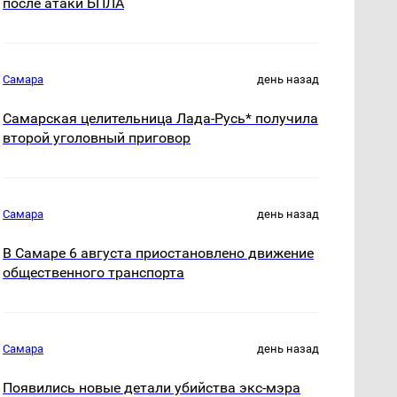
после атаки БПЛА
Самара
день назад
Самарская целительница Лада-Русь* получила
второй уголовный приговор
Самара
день назад
В Самаре 6 августа приостановлено движение
общественного транспорта
Самара
день назад
Появились новые детали убийства экс-мэра