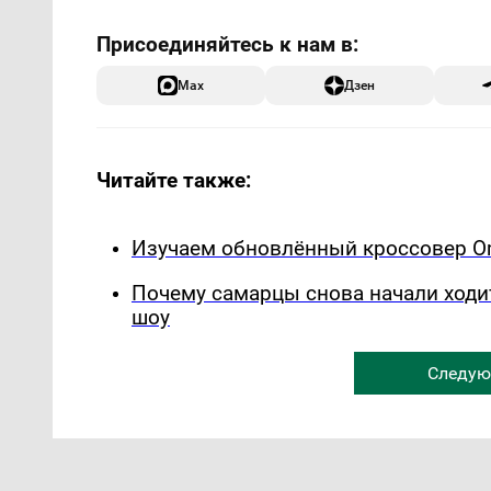
Max
Дзен
Читайте также:
Изучаем обновлённый кроссовер Om
Почему самарцы снова начали ходи
шоу
Следую