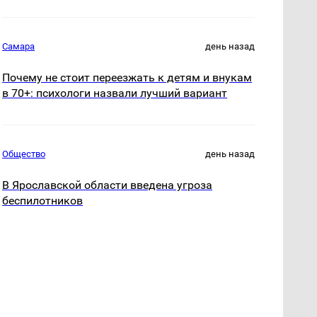
Самара
день назад
Почему не стоит переезжать к детям и внукам
в 70+: психологи назвали лучший вариант
Общество
день назад
В Ярославской области введена угроза
беспилотников