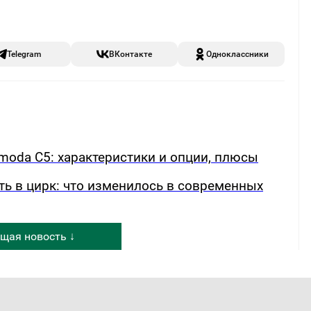
Telegram
ВКонтакте
Одноклассники
oda C5: характеристики и опции, плюсы
ть в цирк: что изменилось в современных
щая новость ↓