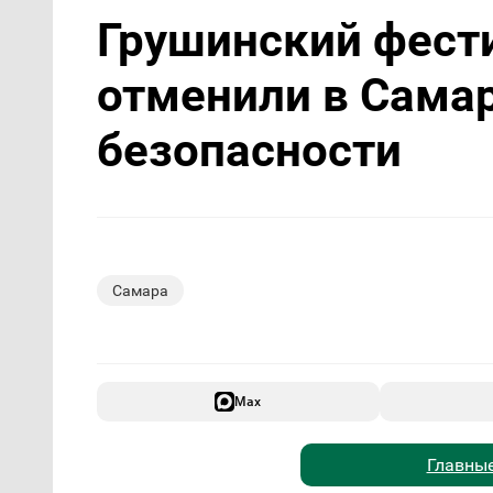
Грушинский фест
отменили в Самар
безопасности
Самара
Max
Главные