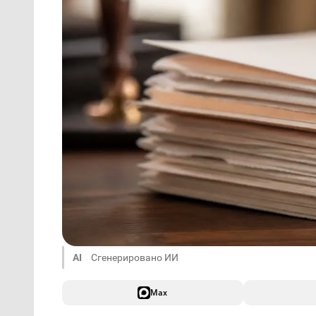
AI
Сгенерировано ИИ
Max