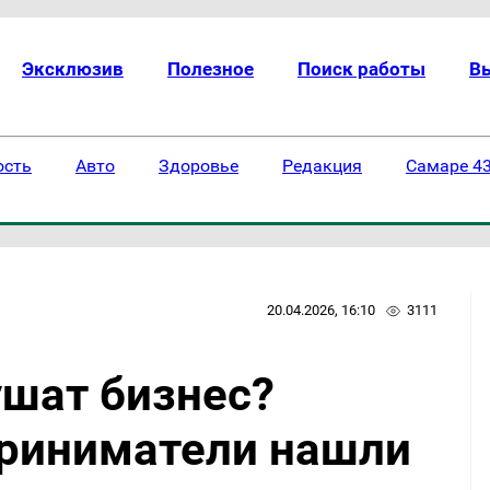
Эксклюзив
Полезное
Поиск работы
В
ость
Авто
Здоровье
Редакция
Самаре 43
20.04.2026, 16:10
3111
шат бизнес?
риниматели нашли