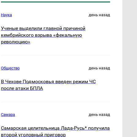
Наука
день назад
Ученые выделили главной причиной
кембрийского взрыва «фекальную
революцию»
Общество
день назад
В Чехове Подмосковья введен режим ЧС
после атаки БПЛА
Самара
день назад
Самарская целительница Лада-Русь* получила
второй уголовный приговор