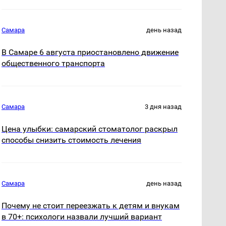
Самара
день назад
В Самаре 6 августа приостановлено движение
общественного транспорта
Самара
3 дня назад
Цена улыбки: самарский стоматолог раскрыл
способы снизить стоимость лечения
Самара
день назад
Почему не стоит переезжать к детям и внукам
в 70+: психологи назвали лучший вариант