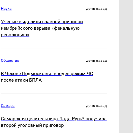
Наука
день назад
Ученые выделили главной причиной
кембрийского взрыва «фекальную
революцию»
Общество
день назад
В Чехове Подмосковья введен режим ЧС
после атаки БПЛА
Самара
день назад
Самарская целительница Лада-Русь* получила
второй уголовный приговор