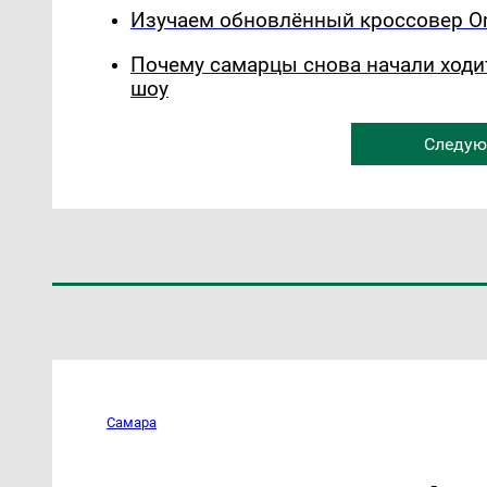
Изучаем обновлённый кроссовер Om
Почему самарцы снова начали ходи
шоу
Следую
Самара