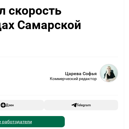
л скорость
дах Самарской
Царева Софья
Коммерческий редактор
Дзен
Telegram
 работодатели