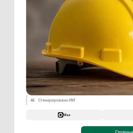
AI
Сгенерировано ИИ
Max
Главные