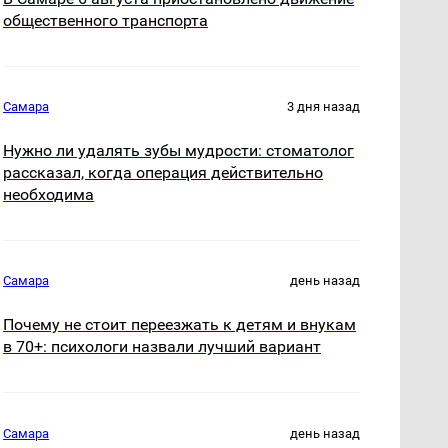
общественного транспорта
Самара
3 дня назад
Нужно ли удалять зубы мудрости: стоматолог
рассказал, когда операция действительно
необходима
Самара
день назад
Почему не стоит переезжать к детям и внукам
в 70+: психологи назвали лучший вариант
Самара
день назад