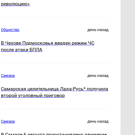
революцию»
Общество
день назад
В Чехове Подмосковья введен режим ЧС
после атаки БПЛА
Самара
день назад
Самарская целительница Лада-Русь* получила
второй уголовный приговор
Самара
день назад
В Самаре 6 августа приостановлено движение