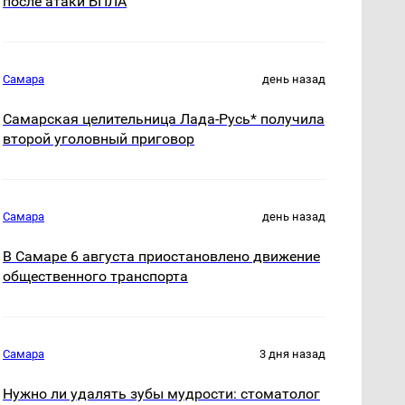
после атаки БПЛА
Самара
день назад
Самарская целительница Лада-Русь* получила
второй уголовный приговор
Самара
день назад
В Самаре 6 августа приостановлено движение
общественного транспорта
Самара
3 дня назад
Нужно ли удалять зубы мудрости: стоматолог