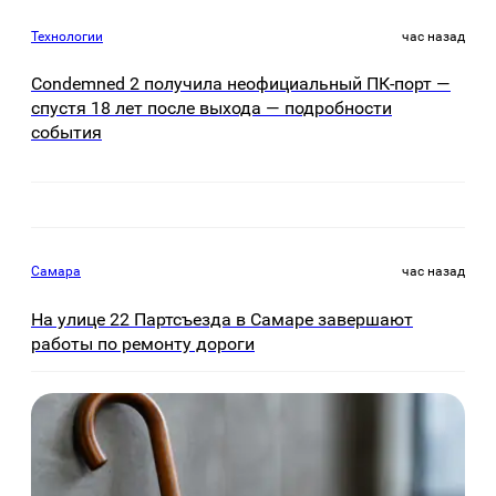
Технологии
час назад
Condemned 2 получила неофициальный ПК-порт —
спустя 18 лет после выхода — подробности
события
Самара
час назад
На улице 22 Партсъезда в Самаре завершают
работы по ремонту дороги