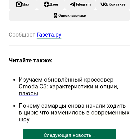
Max
Дзен
Telegram
ВКонтакте
Одноклассники
Сообщает
Газета.ру
Читайте также:
Изучаем обновлённый кроссовер
Omoda C5: характеристики и опции,
плюсы
Почему самарцы снова начали ходить
в цирк: что изменилось в современных
шоу
Следующая новость ↓