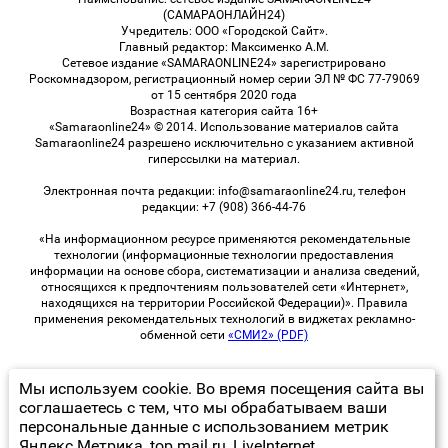
(САМАРАОНЛАЙН24)
Учредитель: ООО «Городской Сайт».
Главный редактор: Максименко А.М.
Сетевое издание «SAMARAONLINE24» зарегистрировано
Роскомнадзором, регистрационный номер серии ЭЛ № ФС 77-79069
от 15 сентября 2020 года
Возрастная категория сайта 16+
«Samaraonline24» © 2014. Использование материалов сайта
Samaraonline24 разрешено исключительно с указанием активной
гиперссылки на материал.
Электронная почта редакции: info@samaraonline24.ru, телефон
редакции: +7 (908) 366-44-76
«На информационном ресурсе применяются рекомендательные
технологии (информационные технологии предоставления
информации на основе сбора, систематизации и анализа сведений,
относящихся к предпочтениям пользователей сети «Интернет»,
находящихся на территории Российской Федерации)». Правила
применения рекомендательных технологий в виджетах рекламно-
обменной сети
«СМИ2» (PDF)
Мы используем cookie. Во время посещения сайта вы
© 2026 «samaraOnline24» | Все права защищены
соглашаетесь с тем, что мы обрабатываем ваши
персональные данные с использованием метрик
Возрастная категория сайта 16+
Яндекс Метрика, top.mail.ru, LiveInternet.