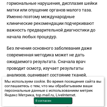
гормональные нарушения, дисплазия шейки
матки или опущение органов малого таза.
Именно поэтому международные
клинические рекомендации подчеркивают
важность предварительной диагностики до
начала любых процедур.
Без лечения основного заболевания даже
современная методика может не дать
ожидаемого результата. Сначала врач
проводит осмотр, изучает результаты
анализов, оценивает состояние тканей,
Мы используем cookie. Во время посещения сайта вы
анатомические особенности, гормональный
соглашаетесь с тем, что мы обрабатываем ваши
фон и сопутствующие заболевания. И только
персональные данные с использованием метрик
после этого подбирает подходящий вариант
Яндекс Метрика, top.mail.ru, LiveInternet.
Я согласен
коррекции — лазерный, радиоволновой,