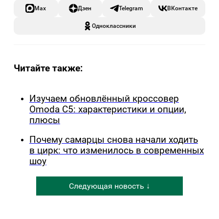
Max
Дзен
Telegram
ВКонтакте
Одноклассники
Читайте также:
Изучаем обновлённый кроссовер
Omoda C5: характеристики и опции,
плюсы
Почему самарцы снова начали ходить
в цирк: что изменилось в современных
шоу
Следующая новость ↓