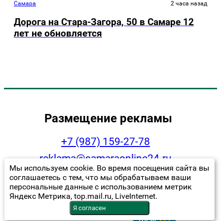
Самара
2 часа назад
Дорога на Стара-Загора, 50 в Самаре 12
лет не обновляется
Размещение рекламы
+7 (987) 159-27-78
reklama@samaraonline24.ru
Мы используем cookie. Во время посещения сайта вы
соглашаетесь с тем, что мы обрабатываем ваши
персональные данные с использованием метрик
Яндекс Метрика, top.mail.ru, LiveInternet.
Наша статистика
Я согласен