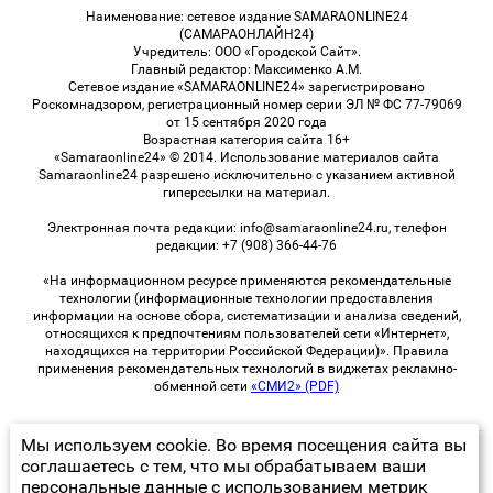
Наименование: сетевое издание SAMARAONLINE24
(САМАРАОНЛАЙН24)
Учредитель: ООО «Городской Сайт».
Главный редактор: Максименко А.М.
Сетевое издание «SAMARAONLINE24» зарегистрировано
Роскомнадзором, регистрационный номер серии ЭЛ № ФС 77-79069
от 15 сентября 2020 года
Возрастная категория сайта 16+
«Samaraonline24» © 2014. Использование материалов сайта
Samaraonline24 разрешено исключительно с указанием активной
гиперссылки на материал.
Электронная почта редакции: info@samaraonline24.ru, телефон
редакции: +7 (908) 366-44-76
«На информационном ресурсе применяются рекомендательные
технологии (информационные технологии предоставления
информации на основе сбора, систематизации и анализа сведений,
относящихся к предпочтениям пользователей сети «Интернет»,
находящихся на территории Российской Федерации)». Правила
применения рекомендательных технологий в виджетах рекламно-
обменной сети
«СМИ2» (PDF)
Мы используем cookie. Во время посещения сайта вы
© 2026 «samaraOnline24» | Все права защищены
соглашаетесь с тем, что мы обрабатываем ваши
персональные данные с использованием метрик
Возрастная категория сайта 16+