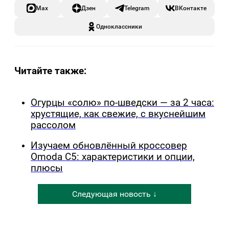
Max
Дзен
Telegram
ВКонтакте
Одноклассники
Читайте также:
Огурцы «солю» по-шведски — за 2 часа:
хрустящие, как свежие, с вкуснейшим
рассолом
Изучаем обновлённый кроссовер
Omoda C5: характеристики и опции,
плюсы
Следующая новость ↓