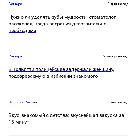
Самара
3 дня назад
Нужно ли удалять зубы мудрости: стоматолог
рассказал, когда операция действительно
необходима
Самара
59 минут назад
В Тольятти полицейские задержали женщину,
подозреваемую в избиении знакомого
Новости России
час назад
Вкус, знакомый с детства: вкуснейшая закуска за
15 минут