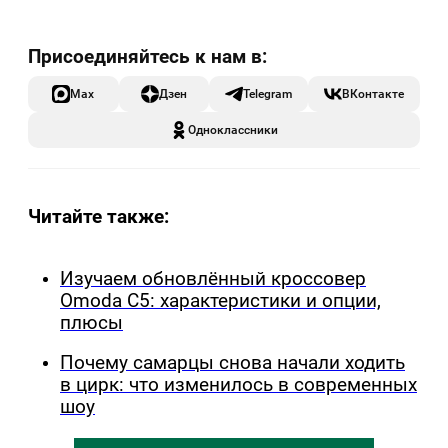
Max
Дзен
Telegram
ВКонтакте
Одноклассники
Читайте также:
Изучаем обновлённый кроссовер
Omoda C5: характеристики и опции,
плюсы
Почему самарцы снова начали ходить
в цирк: что изменилось в современных
шоу