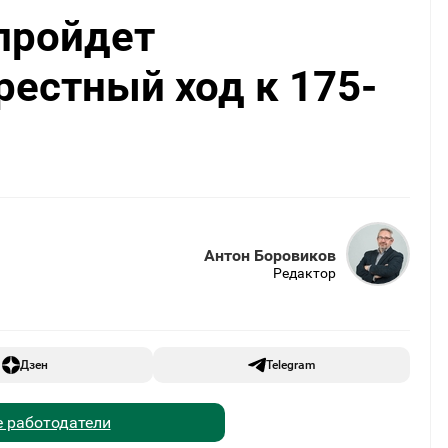
пройдет
естный ход к 175-
Антон Боровиков
Редактор
Дзен
Telegram
 работодатели