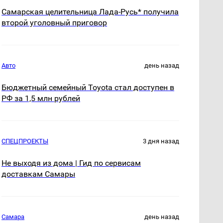
Самарская целительница Лада-Русь* получила
второй уголовный приговор
Авто
день назад
Бюджетный семейный Toyota стал доступен в
РФ за 1,5 млн рублей
СПЕЦПРОЕКТЫ
3 дня назад
Не выходя из дома | Гид по сервисам
доставкам Самары
Самара
день назад