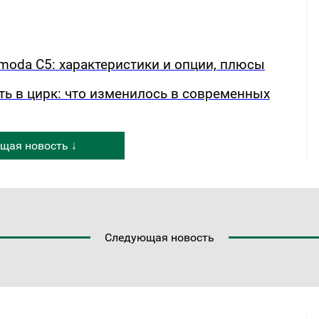
oda C5: характеристики и опции, плюсы
ть в цирк: что изменилось в современных
щая новость ↓
Следующая новость