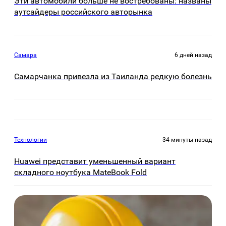
Эти автомобили больше не востребованы: названы
аутсайдеры российского авторынка
Самара
6 дней назад
Самарчанка привезла из Таиланда редкую болезнь
Технологии
34 минуты назад
Huawei представит уменьшенный вариант
складного ноутбука MateBook Fold