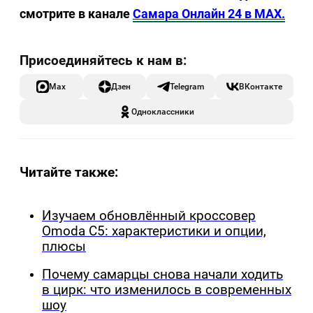
смотрите в канале
Самара Онлайн 24 в MAX.
Max
Дзен
Telegram
ВКонтакте
Одноклассники
Читайте также:
Изучаем обновлённый кроссовер
Omoda C5: характеристики и опции,
плюсы
Почему самарцы снова начали ходить
в цирк: что изменилось в современных
шоу