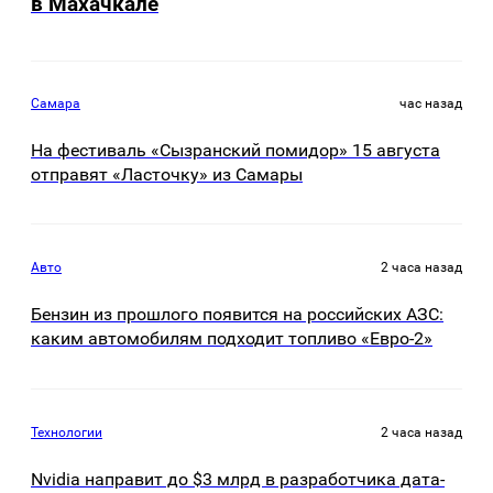
в Махачкале
Самара
час назад
На фестиваль «Сызранский помидор» 15 августа
отправят «Ласточку» из Самары
Авто
2 часа назад
Бензин из прошлого появится на российских АЗС:
каким автомобилям подходит топливо «Евро-2»
Технологии
2 часа назад
Nvidia направит до $3 млрд в разработчика дата-