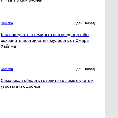
РФ за 1,5 млн рублей
Самара
день назад
Как поступать с теми, кто вас предал, чтобы
сохранить достоинство: мудрость от Омара
Хайяма
Самара
день назад
Самарская область готовится к зиме с учетом
угрозы атак дронов