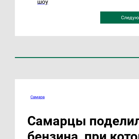
шоу
Следую
Самара
Самарцы поделил
бензина, при кот