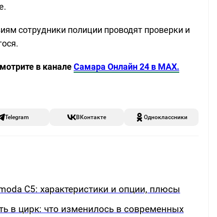
е.
иям сотрудники полиции проводят проверки и
гося.
смотрите в канале
Самара Онлайн 24 в MAX.
Telegram
ВКонтакте
Одноклассники
oda C5: характеристики и опции, плюсы
ть в цирк: что изменилось в современных