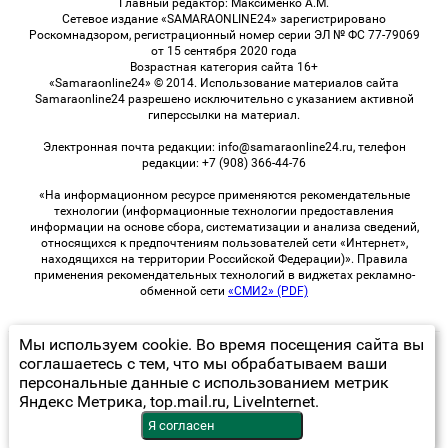
Главный редактор: Максименко А.М.
Сетевое издание «SAMARAONLINE24» зарегистрировано
Роскомнадзором, регистрационный номер серии ЭЛ № ФС 77-79069
от 15 сентября 2020 года
Возрастная категория сайта 16+
«Samaraonline24» © 2014. Использование материалов сайта
Samaraonline24 разрешено исключительно с указанием активной
гиперссылки на материал.
Электронная почта редакции: info@samaraonline24.ru, телефон
редакции: +7 (908) 366-44-76
«На информационном ресурсе применяются рекомендательные
технологии (информационные технологии предоставления
информации на основе сбора, систематизации и анализа сведений,
относящихся к предпочтениям пользователей сети «Интернет»,
находящихся на территории Российской Федерации)». Правила
применения рекомендательных технологий в виджетах рекламно-
обменной сети
«СМИ2» (PDF)
Мы используем cookie. Во время посещения сайта вы
© 2026 «samaraOnline24» | Все права защищены
соглашаетесь с тем, что мы обрабатываем ваши
персональные данные с использованием метрик
Возрастная категория сайта 16+
Яндекс Метрика, top.mail.ru, LiveInternet.
Политика конфиденциальности
Я согласен