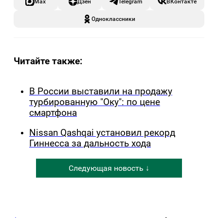
Max
Дзен
Telegram
ВКонтакте
Одноклассники
Читайте также:
В России выставили на продажу
турбированную "Оку": по цене
смартфона
Nissan Qashqai установил рекорд
Гиннесса за дальность хода
Следующая новость ↓