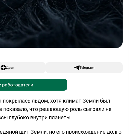
Дзен
Telegram
 работодатели
а покрылась льдом, хотя климат Земли был
е показало, что решающую роль сыграли не
ссы глубоко внутри планеты.
едяной щит Земли, но его происхождение долго