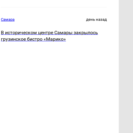
Самара
день назад
В историческом центре Самары закрылось
грузинское бистро «Марико»