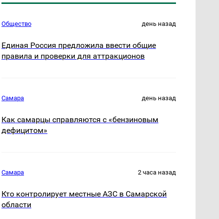
Общество
день назад
Единая Россия предложила ввести общие
правила и проверки для аттракционов
Самара
день назад
Как самарцы справляются с «бензиновым
дефицитом»
Самара
2 часа назад
Кто контролирует местные АЗС в Самарской
области