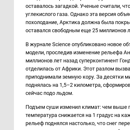
оставалось загадкой. Ученые считали, чт
углекислого газа. Однако эта версия объя
похолодание, Арктика должна была покр
оставался свободным еще 25 миллионов л
В журнале Science опубликовано новое о
модели, проследив изменение рельефа Ан
миллионов лет назад суперконтинент Гонд
отделилась от Африки. Этот разлом вызв
приподнимали земную кору. За десятки м
поднялась на 1,5–2 километра, сформиро
сейчас подо льдом.
Подъем суши изменил климат: чем выше п
температура снижается на 1 градус на ка
рельеф поднялся настолько, что снег пер