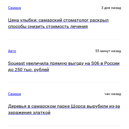
Самара
3 дня назад
Цена улыбки: самарский стоматолог раскрыл
способы снизить стоимость лечения
Авто
55 минут назад
Soueast увеличила прямую выгоду на S06 в России
до 250 тыс. рублей
Самара
час назад
Деревья в самарском парке Щорса вырубили из-за
заражения златкой