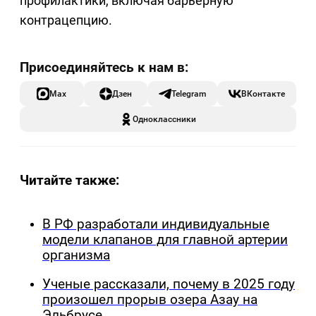
профилактики, включая барьерную
контрацепцию.
Max
Дзен
Telegram
ВКонтакте
Одноклассники
Читайте также:
В РФ разработали индивидуальные
модели клапанов для главной артерии
организма
Ученые рассказали, почему в 2025 году
произошел прорыв озера Азау на
Эльбрусе