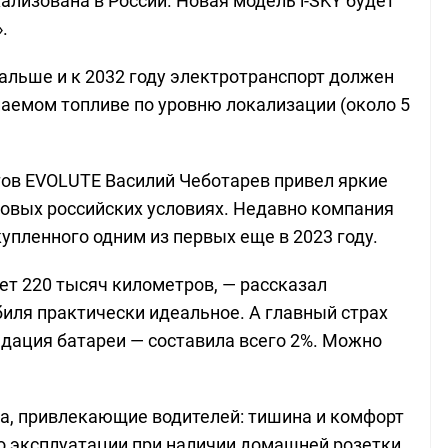
ализована в России. Новая модель i-SKY будет
.
альше и к 2032 году электротранспорт должен
паемом топливе по уровню локализации (около 5
ов EVOLUTE Василий Чеботарев привел яркие
ровых российских условиях. Недавно компания
упленного одним из первых еще в 2023 году.
ет 220 тысяч километров, — рассказал
биля практически идеальное. А главный страх
дация батареи — составила всего 2%. Можно
а, привлекающие водителей: тишина и комфорт
во эксплуатации при наличии домашней розетки,