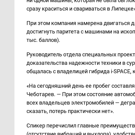
ни одной машины, которая не была бы лок
сразу краситься и свариваться в Липецке»
При этом компания намерена двигаться д
достигнуть паритета с машинами на иско
тыс. баллов).
Руководитель отдела специальных проект
доказательства надежности техники в су
общалась с владелицей гибрида i-SPACE, к
«На сегодняшний день ее пробег составля
Чеботарев. — При этом состояние автомо
всех владельцев электромобилей — дегра
сказать, потерь практически нет».
Спикер перечислил главные преимуществ
(отсутствие вибраций и выхлопа), удобст