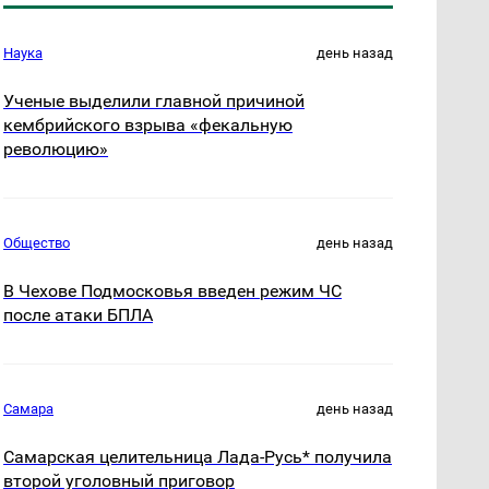
Наука
день назад
Ученые выделили главной причиной
кембрийского взрыва «фекальную
революцию»
Общество
день назад
В Чехове Подмосковья введен режим ЧС
после атаки БПЛА
Самара
день назад
Самарская целительница Лада-Русь* получила
второй уголовный приговор