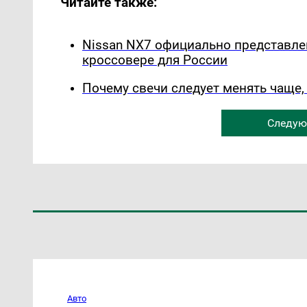
Читайте также:
Nissan NX7 официально представле
кроссовере для России
Почему свечи следует менять чаще,
Следую
Авто