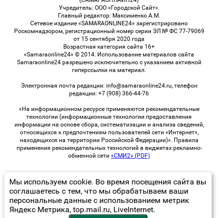
Учредитель: ООО «Городской Сайт».
Главный редактор: Максименко А.М.
Сетевое издание «SAMARAONLINE24» зарегистрировано
Роскомнадзором, регистрационный номер серии ЭЛ № ФС 77-79069
от 15 сентября 2020 года
Возрастная категория сайта 16+
«Samaraonline24» © 2014. Использование материалов сайта
Samaraonline24 разрешено исключительно с указанием активной
гиперссылки на материал.
Электронная почта редакции: info@samaraonline24.ru, телефон
редакции: +7 (908) 366-44-76
«На информационном ресурсе применяются рекомендательные
технологии (информационные технологии предоставления
информации на основе сбора, систематизации и анализа сведений,
относящихся к предпочтениям пользователей сети «Интернет»,
находящихся на территории Российской Федерации)». Правила
применения рекомендательных технологий в виджетах рекламно-
обменной сети
«СМИ2» (PDF)
Мы используем cookie. Во время посещения сайта вы
© 2026 «samaraOnline24» | Все права защищены
соглашаетесь с тем, что мы обрабатываем ваши
персональные данные с использованием метрик
Возрастная категория сайта 16+
Яндекс Метрика, top.mail.ru, LiveInternet.
Политика конфиденциальности