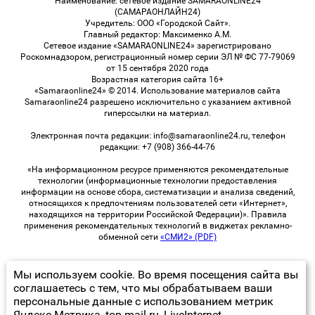
Наименование: сетевое издание SAMARAONLINE24
(САМАРАОНЛАЙН24)
Учредитель: ООО «Городской Сайт».
Главный редактор: Максименко А.М.
Сетевое издание «SAMARAONLINE24» зарегистрировано
Роскомнадзором, регистрационный номер серии ЭЛ № ФС 77-79069
от 15 сентября 2020 года
Возрастная категория сайта 16+
«Samaraonline24» © 2014. Использование материалов сайта
Samaraonline24 разрешено исключительно с указанием активной
гиперссылки на материал.
Электронная почта редакции: info@samaraonline24.ru, телефон
редакции: +7 (908) 366-44-76
«На информационном ресурсе применяются рекомендательные
технологии (информационные технологии предоставления
информации на основе сбора, систематизации и анализа сведений,
относящихся к предпочтениям пользователей сети «Интернет»,
находящихся на территории Российской Федерации)». Правила
применения рекомендательных технологий в виджетах рекламно-
обменной сети
«СМИ2» (PDF)
Мы используем cookie. Во время посещения сайта вы
© 2026 «samaraOnline24» | Все права защищены
соглашаетесь с тем, что мы обрабатываем ваши
персональные данные с использованием метрик
Возрастная категория сайта 16+
Яндекс Метрика, top.mail.ru, LiveInternet.