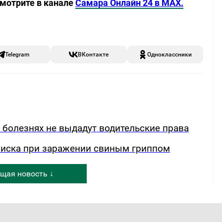
смотрите в канале
Самара Онлайн 24 в MAX.
Telegram
ВКонтакте
Одноклассники
х болезнях не выдадут водительские права
риска при заражении свиным гриппом
щая новость ↓