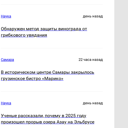
Наука
день назад
Обнаружен метод защиты винограда от
грибкового увядания
Самара
22 часа назад
В историческом центре Самары закрылось
грузинское бистро «Марико»
Наука
день назад
Ученые рассказали, почему в 2025 году
произошел прорыв озера Азау на Эльбрусе