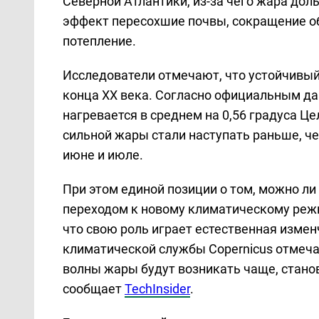
Северной Атлантики, из-за чего жара до
эффект пересохшие почвы, сокращение о
потепление.
Исследователи отмечают, что устойчивый
конца XX века. Согласно официальным да
нагревается в среднем на 0,56 градуса Це
сильной жары стали наступать раньше, че
июне и июле.
При этом единой позиции о том, можно л
переходом к новому климатическому режим
что свою роль играет естественная измен
климатической службы Copernicus отмеча
волны жары будут возникать чаще, стано
сообщает
TechInsider
.