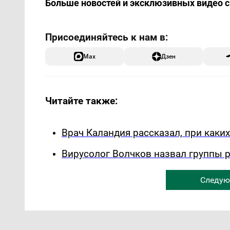
Больше новостей и эксклюзивных видео 
Max
Дзен
Читайте также:
Врач Каландия рассказал, при каки
Вирусолог Волчков назвал группы 
Следую