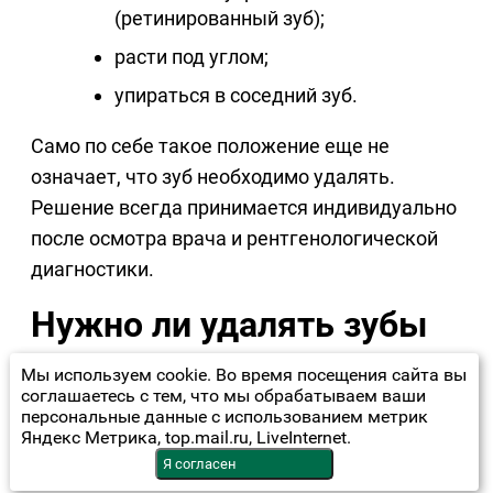
(ретинированный зуб);
расти под углом;
упираться в соседний зуб.
Само по себе такое положение еще не
означает, что зуб необходимо удалять.
Решение всегда принимается индивидуально
после осмотра врача и рентгенологической
диагностики.
Нужно ли удалять зубы
мудрости
Мы используем cookie. Во время посещения сайта вы
соглашаетесь с тем, что мы обрабатываем ваши
Самый распространенный миф — что все
персональные данные с использованием метрик
Яндекс Метрика, top.mail.ru, LiveInternet.
зубы мудрости необходимо удалять сразу
Я согласен
после их появления. На самом деле это не