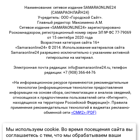
Наименование: сетевое издание SAMARAONLINE24
(САМАРАОНЛАЙН24)
Учредитель: ООО «Городской Сайт».
Главный редактор: Максименко А.М.
Сетевое издание «SAMARAONLINE24» зарегистрировано
Роскомнадзором, регистрационный номер серии ЭЛ № ФС 77-79069
от 15 сентября 2020 года
Возрастная категория сайта 16+
«Samaraonline24» © 2014. Использование материалов сайта
Samaraonline24 разрешено исключительно с указанием активной
гиперссылки на материал.
Электронная почта редакции: info@samaraonline24.ru, телефон
редакции: +7 (908) 366-44-76
«На информационном ресурсе применяются рекомендательные
технологии (информационные технологии предоставления
информации на основе сбора, систематизации и анализа сведений,
относящихся к предпочтениям пользователей сети «Интернет»,
находящихся на территории Российской Федерации)». Правила
применения рекомендательных технологий в виджетах рекламно-
обменной сети
«СМИ2» (PDF)
Мы используем cookie. Во время посещения сайта вы
© 2026 «samaraOnline24» | Все права защищены
соглашаетесь с тем, что мы обрабатываем ваши