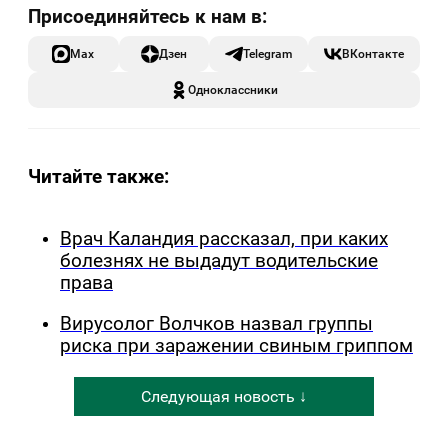
Max
Дзен
Telegram
ВКонтакте
Одноклассники
Читайте также:
Врач Каландия рассказал, при каких
болезнях не выдадут водительские
права
Вирусолог Волчков назвал группы
риска при заражении свиным гриппом
Следующая новость ↓