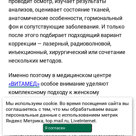
проводит осмотр, изучает результаты
анализов, оценивает состояние тканей,
анатомические особенности, гормональный
фон и сопутствующие заболевания. И только
после этого подбирает подходящий вариант
коррекции — лазерный, радиоволновой,
инъекционный, хирургический или сочетание
нескольких методов.
Именно поэтому в медицинском центре
«ВИТАМЕД»
особое внимание уделяют
комплексному подходу к женскому
здоровью. Здесь ведут прием врачи разных
Мы используем cookie. Во время посещения сайта вы
специальностей, можно сдать анализы,
соглашаетесь с тем, что мы обрабатываем ваши
персональные данные с использованием метрик
пройти УЗИ-диагностику и необходимые
Яндекс Метрика, top.mail.ru, LiveInternet.
лабораторные исследования в одном месте.
Я согласен
Такой подход позволяет не просто устранить