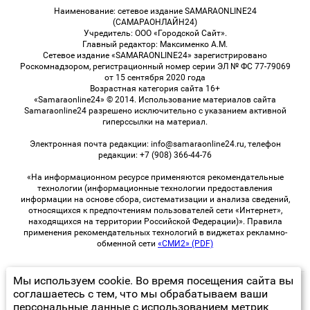
Наименование: сетевое издание SAMARAONLINE24
(САМАРАОНЛАЙН24)
Учредитель: ООО «Городской Сайт».
Главный редактор: Максименко А.М.
Сетевое издание «SAMARAONLINE24» зарегистрировано
Роскомнадзором, регистрационный номер серии ЭЛ № ФС 77-79069
от 15 сентября 2020 года
Возрастная категория сайта 16+
«Samaraonline24» © 2014. Использование материалов сайта
Samaraonline24 разрешено исключительно с указанием активной
гиперссылки на материал.
Электронная почта редакции: info@samaraonline24.ru, телефон
редакции: +7 (908) 366-44-76
«На информационном ресурсе применяются рекомендательные
технологии (информационные технологии предоставления
информации на основе сбора, систематизации и анализа сведений,
относящихся к предпочтениям пользователей сети «Интернет»,
находящихся на территории Российской Федерации)». Правила
применения рекомендательных технологий в виджетах рекламно-
обменной сети
«СМИ2» (PDF)
Мы используем cookie. Во время посещения сайта вы
© 2026 «samaraOnline24» | Все права защищены
соглашаетесь с тем, что мы обрабатываем ваши
персональные данные с использованием метрик
Возрастная категория сайта 16+