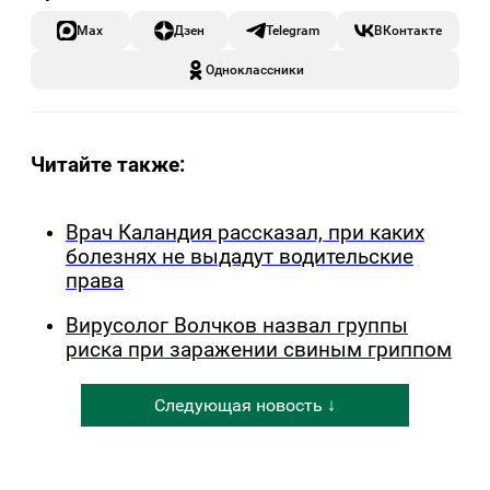
Max
Дзен
Telegram
ВКонтакте
Одноклассники
Читайте также:
Врач Каландия рассказал, при каких
болезнях не выдадут водительские
права
Вирусолог Волчков назвал группы
риска при заражении свиным гриппом
Следующая новость ↓