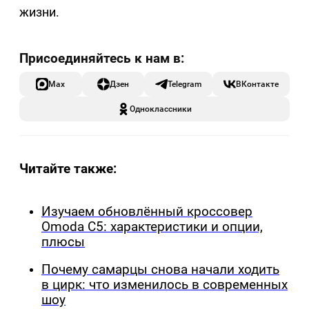
жизни.
Max
Дзен
Telegram
ВКонтакте
Одноклассники
Читайте также:
Изучаем обновлённый кроссовер
Omoda C5: характеристики и опции,
плюсы
Почему самарцы снова начали ходить
в цирк: что изменилось в современных
шоу