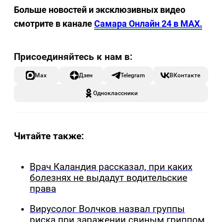
Больше новостей и эксклюзивных видео
смотрите в канале
Самара Онлайн 24 в MAX.
Max
Дзен
Telegram
ВКонтакте
Одноклассники
Читайте также:
Врач Каландия рассказал, при каких
болезнях не выдадут водительские
права
Вирусолог Волчков назвал группы
риска при заражении свиным гриппом