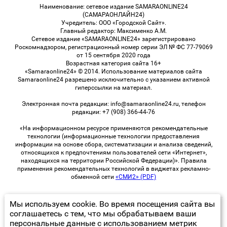
Наименование: сетевое издание SAMARAONLINE24
(САМАРАОНЛАЙН24)
Учредитель: ООО «Городской Сайт».
Главный редактор: Максименко А.М.
Сетевое издание «SAMARAONLINE24» зарегистрировано
Роскомнадзором, регистрационный номер серии ЭЛ № ФС 77-79069
от 15 сентября 2020 года
Возрастная категория сайта 16+
«Samaraonline24» © 2014. Использование материалов сайта
Samaraonline24 разрешено исключительно с указанием активной
гиперссылки на материал.
Электронная почта редакции: info@samaraonline24.ru, телефон
редакции: +7 (908) 366-44-76
«На информационном ресурсе применяются рекомендательные
технологии (информационные технологии предоставления
информации на основе сбора, систематизации и анализа сведений,
относящихся к предпочтениям пользователей сети «Интернет»,
находящихся на территории Российской Федерации)». Правила
применения рекомендательных технологий в виджетах рекламно-
обменной сети
«СМИ2» (PDF)
Мы используем cookie. Во время посещения сайта вы
© 2026 «samaraOnline24» | Все права защищены
соглашаетесь с тем, что мы обрабатываем ваши
персональные данные с использованием метрик
Возрастная категория сайта 16+