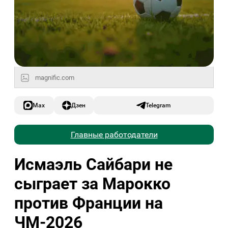
magnific.com
Max
Дзен
Telegram
Главные работодатели
Исмаэль Сайбари не
сыграет за Марокко
против Франции на
ЧМ-2026