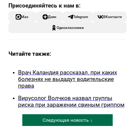
Max
Дзен
Telegram
ВКонтакте
Одноклассники
Читайте также:
Врач Каландия рассказал, при каких
болезнях не выдадут водительские
права
Вирусолог Волчков назвал группы
риска при заражении свиным гриппом
Следующая новость ↓