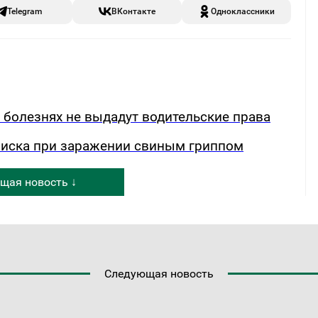
Telegram
ВКонтакте
Одноклассники
х болезнях не выдадут водительские права
риска при заражении свиным гриппом
щая новость ↓
Следующая новость