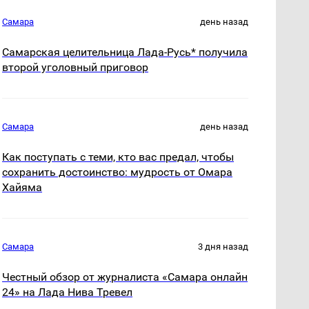
Самара
день назад
Самарская целительница Лада-Русь* получила
второй уголовный приговор
Самара
день назад
Как поступать с теми, кто вас предал, чтобы
сохранить достоинство: мудрость от Омара
Хайяма
Самара
3 дня назад
Честный обзор от журналиста «Самара онлайн
24» на Лада Нива Тревел