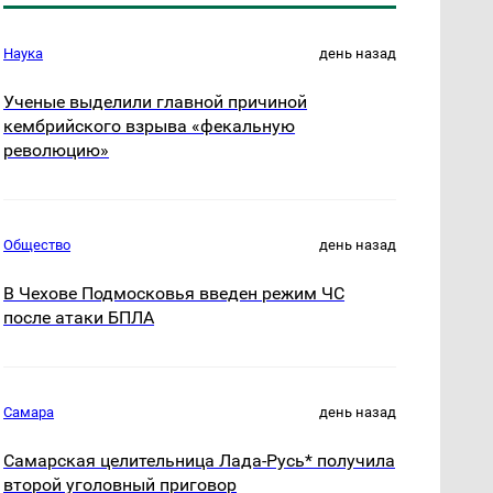
Наука
день назад
Ученые выделили главной причиной
кембрийского взрыва «фекальную
революцию»
Общество
день назад
В Чехове Подмосковья введен режим ЧС
после атаки БПЛА
Самара
день назад
Самарская целительница Лада-Русь* получила
второй уголовный приговор