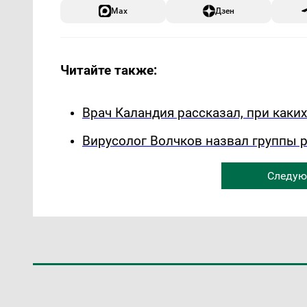
Max
Дзен
Читайте также:
Врач Каландия рассказал, при каки
Вирусолог Волчков назвал группы 
Следую