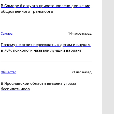
В Самаре 6 августа приостановлено движение
общественного транспорта
Самара
14 часов назад
Почему не стоит переезжать к детям и внукам
в 70+: психологи назвали лучший вариант
Общество
21 час назад
В Ярославской области введена угроза
беспилотников