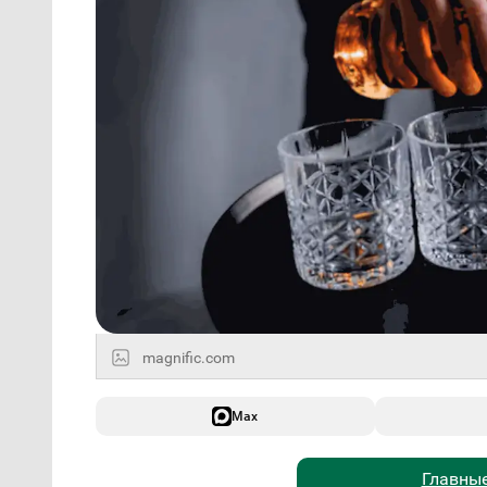
magnific.com
Max
Главные