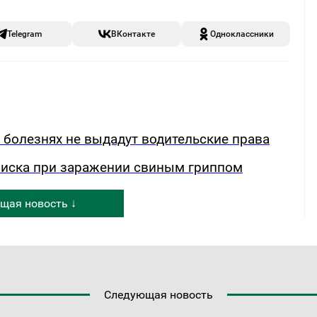
Telegram
ВКонтакте
Одноклассники
х болезнях не выдадут водительские права
риска при заражении свиным гриппом
щая новость ↓
Следующая новость