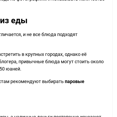
 из еды
личается, и не все блюда подходят
третить в крупных городах, однако её
блогера, привычные блюда могут стоить около
50 юаней.
ристам рекомендуют выбирать
паровые
исы, а наличные деньги постепенно исчезают