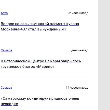
Авто
22 часа назад
Вопрос на засыпку: какой элемент кузова
Москвича-407 стал вынужденным?
Самара
день назад
В историческом центре Самары закрылось
грузинское бистро «Марико»
Самара
14 часов назад
«Самарскому кондитеру» пришлось очень
несладко