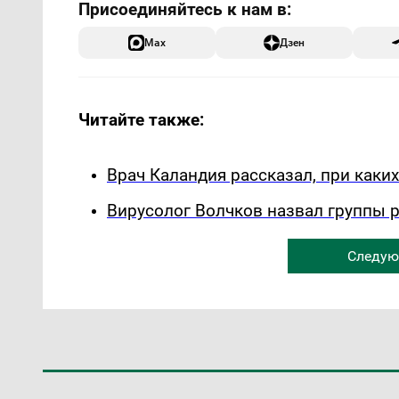
Max
Дзен
Читайте также:
Врач Каландия рассказал, при каки
Вирусолог Волчков назвал группы 
Следую