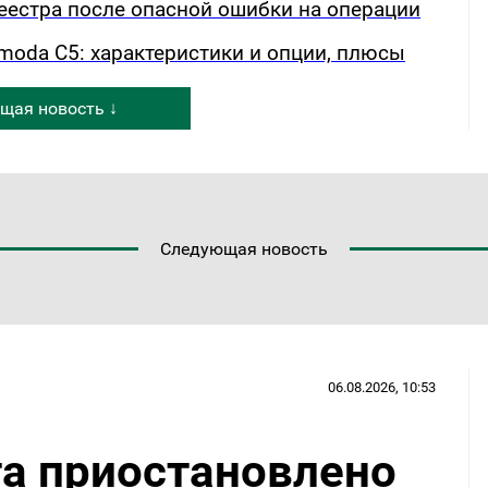
еестра после опасной ошибки на операции
oda C5: характеристики и опции, плюсы
щая новость ↓
Следующая новость
06.08.2026, 10:53
та приостановлено