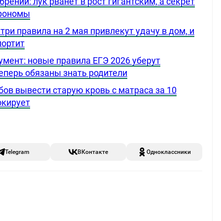
рений: лук рванет в рост гигантским, а секрет
грономы
три правила на 2 мая привлекут удачу в дом, и
портит
умент: новые правила ЕГЭ 2026 уберут
теперь обязаны знать родители
бов вывести старую кровь с матраса за 10
окирует
Telegram
ВКонтакте
Одноклассники