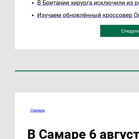
В Британии хирурга исключили из р
Изучаем обновлённый кроссовер Om
Следую
Самара
В Самаре 6 авгус