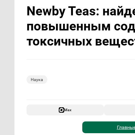
Newby Teas: найд
повышенным со
токсичных вещес
Наука
Max
Главные