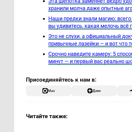
Эта щепотка заменяет ведро удоб
хранили молча даже опытные а
Наши предки знали магию: всего 
вы удивитесь, какая мелочь всё 
Это не слухи, а официальный док
привычные лазейки — и вот что 
Срочно наведите камеру: 5 спосо
минут — и первый вас реально ш
Max
Дзен
Читайте также: