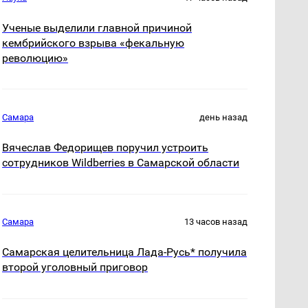
Ученые выделили главной причиной
кембрийского взрыва «фекальную
революцию»
Самара
день назад
Вячеслав Федорищев поручил устроить
сотрудников Wildberries в Самарской области
Самара
13 часов назад
Самарская целительница Лада-Русь* получила
второй уголовный приговор