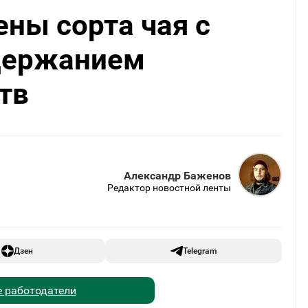
ены сорта чая с
держанием
тв
Александр Баженов
Редактор новостной ленты
Дзен
Telegram
 работодатели