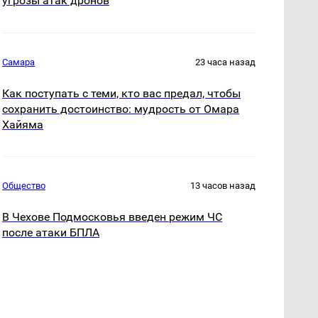
угрозы атак дронов
Самара
23 часа назад
Как поступать с теми, кто вас предал, чтобы
сохранить достоинство: мудрость от Омара
Хайяма
Общество
13 часов назад
В Чехове Подмосковья введен режим ЧС
после атаки БПЛА