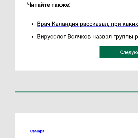
Читайте также:
Врач Каландия рассказал, при каки
Вирусолог Волчков назвал группы 
Следую
Самара