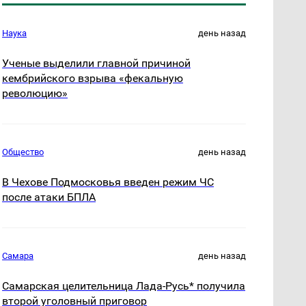
Наука
день назад
Ученые выделили главной причиной
кембрийского взрыва «фекальную
революцию»
Общество
день назад
В Чехове Подмосковья введен режим ЧС
после атаки БПЛА
Самара
день назад
Самарская целительница Лада-Русь* получила
второй уголовный приговор